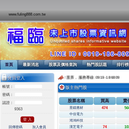
www.fuling888.com.tw
首頁
最新消息
股票及價格查詢
熱門股話題
排行榜
歡迎您！來到福臨未上市股票，服務專線:0919-186809
會員登入
帳號：
版主熱門股
密碼：
股票名稱
買高
賣
認證：
昱鐳應材
474
56
9363
中佳電力
澔鴻科技
漢芝電子
74
10
回傳密碼
加入會員