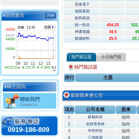
雷捷電子
瑞寶基因
台北股市
詳細
創奕能源
統一投信
454.25
522
神通電腦
34.5
4
穩晟材料
25.5
29.
熱門股話題
今日熱門股
熱門股話題
排行
主題
線上諮詢
最新股東會公告
聯絡我們
Contact Us
項次
公司名稱
股東
1
鋒魁科技
臨時
2
金頻道有線
臨時
0919-186-809
3
年程科技
臨時
4
三地能源
臨時