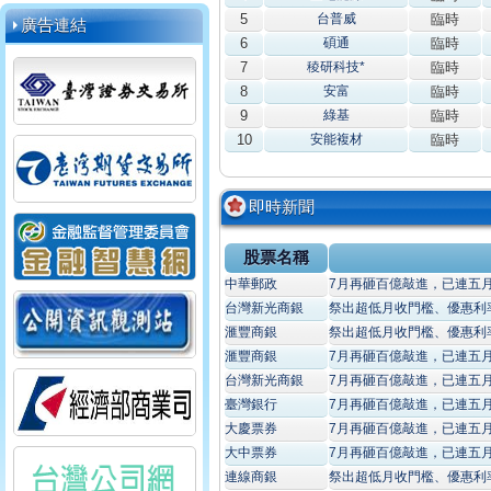
5
台普威
臨時
廣告連結
6
碩通
臨時
7
稜研科技*
臨時
8
安富
臨時
9
綠基
臨時
10
安能複材
臨時
即時新聞
股票名稱
中華郵政
7月再砸百億敲進，已連五
台灣新光商銀
祭出超低月收門檻、優惠利率
滙豐商銀
祭出超低月收門檻、優惠利率
滙豐商銀
7月再砸百億敲進，已連五
台灣新光商銀
7月再砸百億敲進，已連五
臺灣銀行
7月再砸百億敲進，已連五
大慶票券
7月再砸百億敲進，已連五
大中票券
7月再砸百億敲進，已連五
連線商銀
祭出超低月收門檻、優惠利率