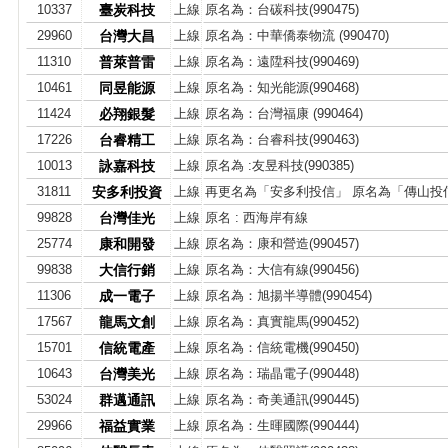
10337
臺炭科技
上線
原名為：台碳科技(990475)
29960
台灣大昌
上線
原名為：中華僑泰物流 (990470)
11310
普萊普雷
上線
原名為：遠陞科技(990469)
10461
同昱能源
上線
原名為：知光能源(990468)
11424
必翔銀髮
上線
原名為：台灣福康 (990464)
17226
台睿精工
上線
原名為：台睿科技(990463)
10013
詠嘉科技
上線
原名為 :友昱科技(990385)
31811
安多利投資
上線
再更名為「安多利投信」 原名為「傳山投
99828
台灣佳光
上線
原名 : 西海岸有線
25774
康和開發
上線
原名為：康和營造(990457)
99838
大信行銷
上線
原名為：大信有線(990456)
11306
成一電子
上線
原名為：旭揚半導體(990454)
17567
龍馬文創
上線
原名為：真實龍馬(990452)
15701
信統電產
上線
原名為：信統電機(990450)
10643
台灣美光
上線
原名為：瑞晶電子(990448)
53024
群邁通訊
上線
原名為：奇美通訊(990445)
29966
福益實業
上線
原名為：生暉國際(990444)