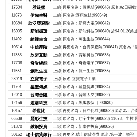
17534
雅緹娜
上線
再更名為：優妮斯(990648) 原名為:日碩數位(
11673
伊甸生醫
上線
原名為:喜康生技(990649)
10684
欣泛亞聚酯
上線
原名為：新輝光電(990642)
16005
新能循環
上線
原名為：新能科技(990640) 於94.01.2
11402
綺緯生命
上線
原名為：萬生生技(990644)
10514
中信產險
上線
再更名為：台壽保產險(990641) 原名為
11335
欣盟互動
上線
原名為：育駿科技(990638)
17708
奇岩綠能
上線
原名為：奇岩電子(990637)
11551
創恩生技
上線
原名為：源一生技(990635)
23919
立寶電子
上線
原名:立寶電子工業
11701
鑫聖傳媒
上線
原名為：鑫盛傳媒(990634)
12010
台灣晉陞
上線
原名為：晉陞太空(990632)
12156
遊購科技
上線
原名為：黑馬數位（990630)
10157
希世比
上線
再更名為：日立化成(990629) 原名為：台灣神
66539
麗彤生技
上線
原名為：翔宇生技(990628) 11678、生技
31870
鈹銅投資
上線
原名為：新泰伸投資(990626)
30152
瑞士信貸銀行
上線
再更名:瑞士信貸證券 原名:第一波士頓證