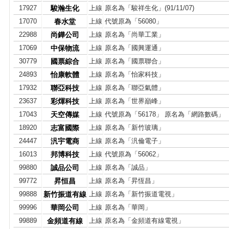
17927
駿瀚生化
上線
原名為「駿祥生化」(91/11/07)
17070
春水堂
上線
代號原為「56080」
22988
尚鏵公司
上線
原名為「尚華工業」
17069
中保物流
上線
原名為「國興運通」
30779
國票綜合
上線
原名為「國票聯合」
24893
怡康軟體
上線
原名為「怡家科技」
17932
聯亞科技
上線
原名為「聯亞氣體」
23637
彩煇科技
上線
原名為「世界巔峰」
17043
天空傳媒
上線
代號原為「56178」 原名為「網路數碼」
18920
志富國際
上線
原名為「新竹玻璃」
24447
汎宇電商
上線
原名為「汎倫電子」
16013
邦博科技
上線
代號原為「56062」
99880
誠品公司
上線
原名為「誠品」
99772
昇恒昌
上線
原名為「昇恆昌」
99888
新竹振道有線
上線
原名為「新竹振道電視」
99996
華岡公司
上線
原名為「華岡」
99889
金頻道有線
上線
原名為「金頻道有線電視」