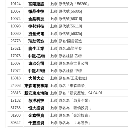
10124
富陽建設
上線
原代號為「56260」
10067
微晶生技
上線
原代號[56005]
10074
金棠科技
上線
原代號[56016]
10098
捷邦科技
上線
原代號[56110]
10080
捷創光電
上線
原代號[56025]
25778
瑞助營造
上線
原名:國雲營造
17621
龍生工業
上線
原名:高塑開發
17073
中龍-乙特
上線
原名桂裕-乙特
16887
遠欣公司
上線
原名為意世界公司
17072
中龍-甲特
上線
原名桂裕-甲特
16018
大川大立
上線
原名為[王宏數位]
24998
東森電視事業
上線
原名「東森華榮」
28815
新安東京海險
上線
原名「新安產險」94.04.01
17132
啟洋科技
上線
原名為「啟昊企業」
31768
恒大投資
上線
原名為「匯僑投資 」
31933
金鑫投資
上線
原名為「金澄投資」
30542
千豐投資
上線
原名為「世界證券」