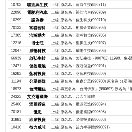
10703
聯宏興生技
上線
原名為：蓮鴻生技(990711)
22890
電馳利汽車
上線
原名為：裕佳汽車(990709)
10299
諾為泰
上線
原名為：佳生科技(990710)
70133
富聯智科
上線
原名為：彬騰企業(990708)
17385
浩瀚動力
上線
原名為：浩瀚數位(990705)
12216
博士旺
上線
原名為：重鵬生技(990707)
12047
威暢科技
上線
原名為：威暢生技(990706)
66939
啟弘生技
上線
原名為：啓弘生技（990702) 11998、生-
12471
儲盈電池
上線
原名為：宣冠儲盈(990701)
16293
藍科投資
上線
原名為：意藍科技(990699)
11194
分眾傳媒
上線
更名為：東森分眾(990700) 原名為:分眾傳媒(
18973
台灣驪住
上線
再更名為「台灣伊奈」(990697) 原名為
24323
艾克爾國際
上線
原名為：台宏半導體
25406
潤麗營造
上線
原名為：重源營造(990694)
70181
優思
上線
原名為：優思國際(990695)
31991
欣泉投資
上線
原名為：榮僑投資(990693)
10410
益力威芯
上線
原名為：益力半導體(990691)