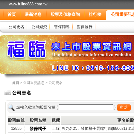
www.fuling888.com.tw
首頁
最新消息
股票及價格查詢
排行榜
公司重要訊
公司更名
公司減資
暫停輔導
暫停發行
首頁
> 公司重要訊息 > 公司更名
公司更名
請輸入欲查詢股票名稱 (
)
股票編號
股票名稱
狀態
更名前股
12935
發條橘子
上線
再更名為：發條橘子雲端行銷(990621) 原名