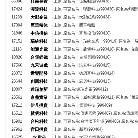
85096
佳醫長青
上線
原名為：佳醫照護(990438)
17424
渥達科技
上線
再更名為：聯磬科技(990436) 原名為:聯磬實業
11288
大鄴企業
上線
原名為：大鄴紙業(990434)
17394
巨華積体
上線
原名為：巨華積體
31848
中信投信
上線
原名為：富鼎投信(990426)
17151
瑞統科技
上線
再更名為：瑞統企業（990419) 原名為「
11118
能通光電
上線
再更名為：馥堡科技(990418) 原名為：能通光
10826
台塑鋰鐵
上線
原名為：台塑長園(990416)
17566
九禾遊戲
上線
原名為：諮安科技(990415)
23372
世豐開發
上線
原名為：德恩富科技(990414)
23644
創圓科技
上線
原名為：宏麗科技(990413)
10807
達瑞創新
上線
原名為:達瑞光電(990412)
23561
京鼎實業
上線
再更名為：威智通訊(990411) 原名為「
17212
伊凡投資
上線
原名為：霆寶科技 (990409)
16512
贊雲科技
上線
再更名為:億迅國際(990407) 原名為:億訊
16901
台松科技
上線
再更名為:台灣松下能源(990405) 原名為:
27961
官田投資
上線
原名為：新喜(990404)
16525
水月涵
上線
原名為：太平洋樂陽(990402)