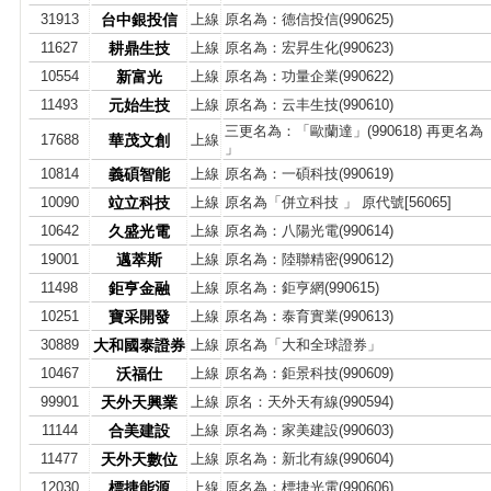
31913
台中銀投信
上線
原名為：德信投信(990625)
11627
耕鼎生技
上線
原名為：宏昇生化(990623)
10554
新富光
上線
原名為：功量企業(990622)
11493
元始生技
上線
原名為：云丰生技(990610)
三更名為：「歐蘭達」(990618) 再更名為
17688
華茂文創
上線
」
10814
義碩智能
上線
原名為：一碩科技(990619)
10090
竝立科技
上線
原名為「併立科技 」 原代號[56065]
10642
久盛光電
上線
原名為：八陽光電(990614)
19001
邁萃斯
上線
原名為：陸聯精密(990612)
11498
鉅亨金融
上線
原名為：鉅亨網(990615)
10251
寶采開發
上線
原名為：泰育實業(990613)
30889
大和國泰證券
上線
原名為「大和全球證券」
10467
沃福仕
上線
原名為：鉅景科技(990609)
99901
天外天興業
上線
原名：天外天有線(990594)
11144
合美建設
上線
原名為：家美建設(990603)
11477
天外天數位
上線
原名為：新北有線(990604)
12030
標捷能源
上線
原名為：標捷光電(990606)