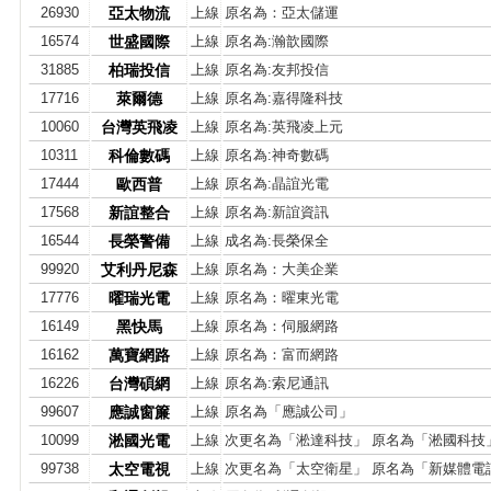
26930
亞太物流
上線
原名為：亞太儲運
16574
世盛國際
上線
原名為:瀚歆國際
31885
柏瑞投信
上線
原名為:友邦投信
17716
萊爾德
上線
原名為:嘉得隆科技
10060
台灣英飛凌
上線
原名為:英飛凌上元
10311
科倫數碼
上線
原名為:神奇數碼
17444
歐西普
上線
原名為:晶誼光電
17568
新誼整合
上線
原名為:新誼資訊
16544
長榮警備
上線
成名為:長榮保全
99920
艾利丹尼森
上線
原名為：大美企業
17776
曜瑞光電
上線
原名為：曜東光電
16149
黑快馬
上線
原名為：伺服網路
16162
萬寶網路
上線
原名為：富而網路
16226
台灣碩網
上線
原名為:索尼通訊
99607
應誠窗簾
上線
原名為「應誠公司」
10099
淞國光電
上線
次更名為「淞達科技」 原名為「淞國科技
99738
太空電視
上線
次更名為「太空衛星」 原名為「新媒體電