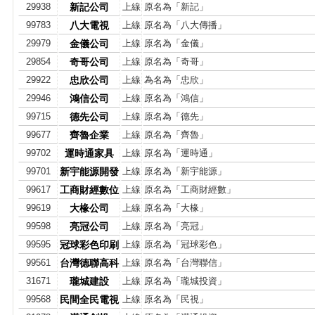
29938
新記公司
上線
原名為「新記」
99783
八大電視
上線
原名為「八大傳播」
29979
金儀公司
上線
原名為「金儀」
29854
奇哥公司
上線
原名為「奇哥」
29922
忠欣公司
上線
為名為「忠欣」
29946
鴻信公司
上線
原名為「鴻信」
99715
德先公司
上線
原名為「德先」
99677
齊魯企業
上線
原名為「齊魯」
99702
運時通家具
上線
原名為「運時通」
99701
新宇能源開發
上線
原名為「新宇能源」
99617
工商財經數位
上線
原名為「工商財經數」
99619
大椽公司
上線
原名為「大椽」
99598
亮冠公司
上線
原名為「亮冠」
99595
冠球彩色印刷
上線
原名為「冠球彩色」
99561
台灣德聯高科
上線
原名為「台灣聯信」
31671
瓏城建設
上線
原名為「瓏城投資」
99568
民間全民電視
上線
原名為「民視」