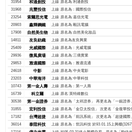
31954
和通創投
上線
原名為:利通創投
31968
兆豐投信
上線
原名為：國際投信
23254
索爾思光電
上線
原名為:嘉信光電
20903
鑫輝鋼鐵
上線
原名為:毅訊電腦
17908
自然美生物
上線
原名為:自然美化妝品
14811
友良紡織
上線
原名為友良興業
25409
光威國際
上線
原名為：光威電腦
29936
微風廣場
上線
原名為:三僑實業
29853
雅適國際
上線
原名為：雅適流通
24618
中影
上線
原名為:中央電影
23203
中華海洋
上線
原名為:中華科技
10743
第一金人壽
上線
原名為：第一人壽
16739
科立爾
上線
原名:英特維數位
30538
第一金證券
上線
原名為「太祥證券」 再更名為「一銀證券
31855
宏利投信
上線
原名為「金亞太投信」 次更名「金復華投
17182
台灣超捷
上線
原名為「前訊系統」 次更名為「超捷國際
36014
泰陞科技
上線
原名為：世訊科技 於93.01.15上興櫃(3267
17116
上線
於95.03.31終止興櫃交易，原名為「勁佳