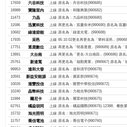
17659
六谷科技
上線
原名為：卉谷科技(990685)
18988
寶隆室內
上線
原名為：和隆興業(990682)
11473
力晶
上線
原名為：力晶科技(990680)
11586
迅實科技
上線
再更名為：宸慶奈米(990690) 原名為:宸慶科技
10682
綠達節能
上線
原名為「綠達光電」(990688)
17935
采邑
上線
95.10.02更名再更名為「華科采邑」(990
17751
逐鹿數位
上線
再更名為「明基逐鹿」(990689) 原名為
13891
大台南
上線
再更名為「更名-大台南區」(990686) 
25761
新達寬
上線
再更名為「福勤實業」(990667) 原名為
99953
達和大發
上線
原名為：達和清宇(990678)
10591
新益安能源
上線
原名為：廣富群(990674)
10026
滙豐投信
上線
原名為：匯豐中華投信(990672)
10240
晶幣科技
上線
原名為：力相光學(990673)
11994
爾尼卡
上線
原名為：耀眾科技(990675)
62761
橘焱胡同
上線
原名為：橘焱國際(990676) 12388、餐飲
15732
旭光照明
上線
原名：旭光照明(990671)
11757
喬信電池
上線
原名為：喬信電子(990760)