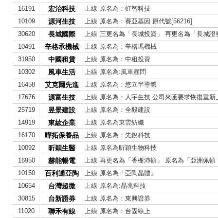
16191
宏治科技
上線
原名為：虹智科技
10109
源河生技
上線
原名為：賽亞基因 原代號[56216]
30620
長城國際
上線
三更名為「長城投資」 再更名為「長城證
10491
辛格承機械
上線
原名為：辛格瑪機械
31950
中國租賃
上線
原名為：中租投資
10302
風車生活
上線
原名為:風車顧問
16458
艾克爾先進
上線
原名為：悠立半導體
17676
源富生技
上線
原名為：人宇生技 公司來函要求恢復重新
25719
昱景建設
上線
原名為：全毅建設
14919
東紘企業
上線
原名為東雲紡織
16170
曄拓保養品
上線
原名為：先銳科技
10092
昕穎生醫
上線
原名為昕穎生物科技
16950
赫能暢電
上線
再更名為「香榭沛頓」 原名為「亞洲佩頓 
10150
百利通亞陶
上線
原名為「亞陶晶體」
10654
台灣超微
上線
原名為:晶兆科技
30815
台新證券
上線
原名為：東興證券
11020
聯禾有線
上線
原名為：台固線上