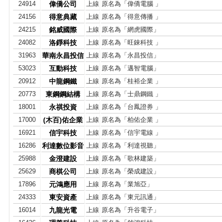
24914
偉僑公司
上線
原名為「偉僑電腦 」
24156
得意典藏
上線
原名為「得意傳播 」
24215
銘威國際
上線
原名為「網虎國際」
24082
洛錚科技
上線
原名為「旺錸科技 」
31963
華南永昌投信
上線
原名為「永昌投信」
53023
互動科技
上線
原名為「邁智電腦」
20912
中龍鋼鐵
上線
原名為「桂裕企業 」
20773
東鋼鋼結構
上線
原名為「士鼎鋼鐵 」
18001
永祺投資
上線
原名為「台鳳證券 」
17000
(木百)佑企業
上線
原名為「柏佑企業 」
16921
信宇科技
上線
原名為「信宇電線 」
16286
利達數位影音
上線
原名為「利達視聽」
25988
金澄建設
上線
原名為「歌林建築」
25629
商棋公司
上線
原名為「榮成建設」
17896
元鴻應用
上線
原名為「業旭亞」
24333
東安資產
上線
原名為「東元訊通」
16014
九龍光電
上線
原名為「升谷電子」