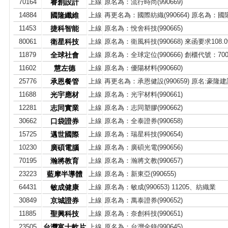
70164
睿創設計
上線
原名為：流行時尚(990669)
14884
國隆纖維
上線
再更名為：國際紡織(990664) 原名為：國隆纖
11453
捷科智能
上線
原名為：悅舍科技(990665)
80061
衛星科技
上線
原名為：衛風科技(990668) 來函要求108.09.
11879
全球社會
上線
原名為：全球定位(990666) 創櫃代號：700
11602
慧左德
上線
原名為：優陽材料(990660)
25776
承恩餐管
上線
再更名為：承恩健設(990659) 原名:豪隆建設(
11688
光宇應材
上線
原名為：光宇材料(990661)
12281
志同實業
上線
原名為：志同塑膠(990662)
30662
口袋證券
上線
原名為：全泰證券(990658)
15725
邁世國際
上線
原名為：瑞星科技(990654)
10230
廣碩電腦
上線
原名為：廣碩光電(990656)
70195
瀚將教育
上線
原名為：瀚將文教(990657)
23223
藍摩半導體
上線
原名為：新東亞(990655)
64431
敏成健康
上線
原名為：敏成(990653) 11205、紡織業
30849
京城證券
上線
原名為：萬泰證券(990652)
11885
聖興科技
上線
原名為：奈創科技(990651)
23505
台灣富士軟片
上線
原名為：台灣全錄(990645)