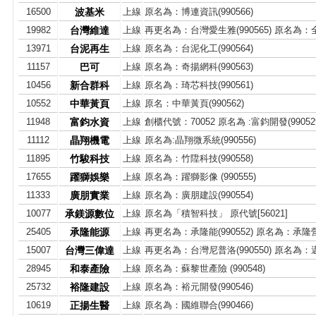
16500
波基米
上線
原名為：博連資訊(990566)
19982
台灣維達
上線
再更名為：台灣愛生雅(990565) 原名為：全日
13971
台泥再生
上線
原名為：台泥化工(990564)
11157
巴可
上線
原名為：奇揚網科(990563)
10456
新合群科
上線
原名為：琦芯科技(990561)
10552
中華黃頁
上線
原名：中華黃頁(990562)
11948
富鈞水資
上線
創櫃代號：70052 原名為 :富鈞開發(99052
11112
晶翔機電
上線
原名為:晶翔微系統(990556)
11895
竹駿科技
上線
原名為：竹陞科技(990558)
17655
躍獅娛樂
上線
原名為：躍獅影像 (990555)
11333
廣朋實業
上線
原名為：廣朋建設(990554)
10077
承鎂源數位
上線
原名為「積智科技」 原代號[56021]
25405
承隆能源
上線
再更名為：承隆能(990552) 原名為：承隆營造
15007
台灣三偉達
上線
再更名為：台灣尼普洛(990550) 原名為
28945
和泰產險
上線
原名為：蘇黎世產險 (990548)
25732
裕隆建設
上線
原名為：裕元開發(990546)
10619
正揚生醫
上線
原名為：國維聯合(990466)