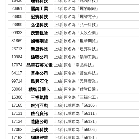
16436
理義科技
上線
原名為「銘鴻科技」
20861
麗鋼工業
上線
原名為「麗的鋼鐵」
23809
冠寶科技
上線
原名為「麗智電子」
23899
弘億科技
上線
原名為「弘一科技」
99933
茂豐租賃
上線
原名為「太設企業」
31869
國泰期貨
上線
原名為「世華期貨」
23713
新晟科技
上線
原名為「建邦科技」
19984
嬌聯公司
上線
原名為「嬌聯工業」
17074
晶華石英光電
上線
原名「韋晶科技」
64117
普生公司
上線
原名為「普生科技」
99714
民興石化
上線
原名為「民興實業」
53004
積智日通卡
上線
原名為「積智日通」
16308
三福氣體
上線
原名為「三福化工」
17165
銀河互動
上線
代號原為「56186」
17131
啟台資訊
上線
代號原為「56111」
17134
造隆公司
上線
代號原為「56121」
17082
上尚科技
上線
代號原為「56006」
17162
網際智慧
上線
代號原為「56181」