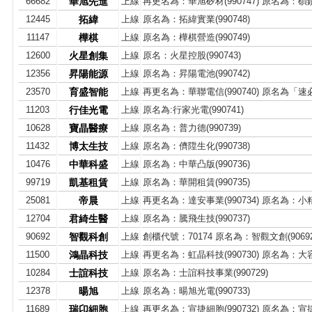
66682
華旭先進
上線
再更名為：華旭矽材(990747) 原名為：碩鑽材
12445
拓緯
上線
原名為：拓緯實業(990748)
11147
樺棋
上線
原名為：樺棋營造(990749)
12600
火星創集
上線
原名：火星控股(990743)
12356
昇陽能源
上線
原名為：昇陽電池(990742)
23570
育盛智能
上線
再更名為：華聯電信(990740) 原名為「
11203
行佳光電
上線
原名為:行家光電(990741)
10628
寶晶醫療
上線
原名為：普力德(990739)
11432
博太生技
上線
原名為：儕陞生化(990738)
10476
中華科盛
上線
原名為：中華凸版(990736)
99719
凱基租賃
上線
原名為：華開租賃(990735)
25081
帝晨
上線
再更名為：達安事業(990734) 原名為：小精靈
12704
君綺生醫
上線
原名為：騰飛生技(990737)
90692
智觀科創
上線
創櫃代號：70174 原名為：智觀文創(90692
11500
鴻晶科技
上線
再更名為：虹晶科技(990730) 原名為：大容創
10284
士誼科技
上線
原名為：士誼科技事業(990729)
12378
暘旭
上線
原名為：暘旭光電(990733)
11689
瑞卬細胞
上線
再更名為：宣捷細胞(990732) 原名為：宣捷生