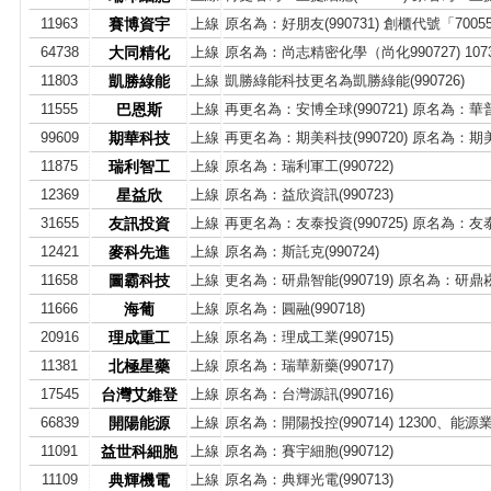
11963
賽博資宇
上線
原名為：好朋友(990731) 創櫃代號「7005
64738
大同精化
上線
原名為：尚志精密化學（尚化990727) 10
11803
凱勝綠能
上線
凱勝綠能科技更名為凱勝綠能(990726)
11555
巴恩斯
上線
再更名為：安博全球(990721) 原名為：華普飛
99609
期華科技
上線
再更名為：期美科技(990720) 原名為：
11875
瑞利智工
上線
原名為：瑞利軍工(990722)
12369
星益欣
上線
原名為：益欣資訊(990723)
31655
友訊投資
上線
再更名為：友泰投資(990725) 原名為：
12421
麥科先進
上線
原名為：斯託克(990724)
11658
圖霸科技
上線
更名為：研鼎智能(990719) 原名為：研鼎崧圖
11666
海葡
上線
原名為：圓融(990718)
20916
理成重工
上線
原名為：理成工業(990715)
11381
北極星藥
上線
原名為：瑞華新藥(990717)
17545
台灣艾維登
上線
原名為：台灣源訊(990716)
66839
開陽能源
上線
原名為：開陽投控(990714) 12300、能源
11091
益世科細胞
上線
原名為：賽宇細胞(990712)
11109
典輝機電
上線
原名為：典輝光電(990713)