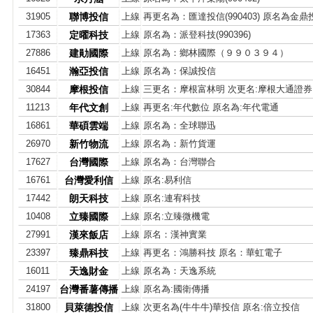
31905
聯博投信
上線
再更名為：匯達投信(990403) 原名為金鼎
17363
定曜科技
上線
原名為：派登科技(990396)
27886
建勛國際
上線
原名為：鄉林國際（９９０３９４）
16451
瀚亞投信
上線
原名為：保誠投信
30844
摩根投信
上線
三更名：摩根富林明 次更名:摩根大通證券
11213
年代文創
上線
再更名:年代數位 原名為:年代電通
16861
華碩雲端
上線
原名為：全球聯迅
26970
新竹物流
上線
原名為：新竹貨運
17627
台灣國際
上線
原名為：台灣聯合
16761
台灣愛利信
上線
原名:易利信
17442
朗天科技
上線
原名:連宥科技
10408
立臻國際
上線
原名:立臻微機電
27991
漢來飯店
上線
原名：漢神實業
23397
臻鼎科技
上線
再更名：鴻勝科技 原名：華虹電子
16011
天逸財金
上線
原名為：天逸系統
24197
台灣番薯傳播
上線
原名為:國衛傳播
31800
貝萊德投信
上線
次更名為(牛牛牛)華投信 原名:倍立投信