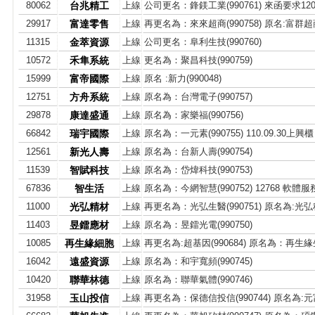
80062
台兆精工
上線
公司更名：鋒鎂工業(990761) 來函要求120
29917
富達零售
上線
再更名為：來來超商(990758) 原名:富群超商(
11315
金萃資源
上線
公司更名：阜利生技(990760)
10572
禾隼系統
上線
更名為：聚昌科技(990759)
15999
富帝國際
上線
原名 :新力(990048)
12751
方舟系統
上線
原名為：台灣電子(990757)
29878
康達盛通
上線
原名為：家樂福(990756)
66842
瑞宇國際
上線
原名為：一元素(990755) 110.09.30上興
12561
新光人壽
上線
原名為：台新人壽(990754)
11539
智賦科技
上線
原名為：岱煒科技(990753)
67836
智生活
上線
原名為：今網智慧(990752) 12768 軟體服
11000
光弘精材
上線
再更名為：光弘生醫(990751) 原名為:光弘科技
11403
昱鐳應材
上線
原名為：昱鐳光電(990750)
10085
再生緣細胞
上線
再更名為:超基因(990684) 原名為：再生緣生技(
16042
遠盛資源
上線
原名為：和宇寬頻(990745)
10420
聯華林德
上線
原名為：聯華氣體(990746)
31958
玉山投信
上線
再更名為：保德信投信(990744) 原名為: