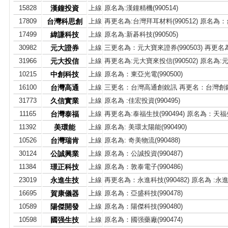
15828
漢鐘投資
上線
原名為:漢鐘精機(990514)
17809
台灣科思創
上線
再更名為:台灣拜耳材料(990512) 原名為：台
17499
緯謙科技
上線
原名為:新碁科技(990505)
30982
元大證券
上線
三更名為：元大寶來證券(990503) 再更名
31966
元大投信
上線
再更名為:元大寶來投信(990502) 原名為:元大
10215
中創科技
上線
原名為：東亞光電(990500)
16100
台灣高通
上線
三更名：台灣高通創銳訊 再更名：台灣創銳
31773
久信實業
上線
原名為 :佳宏投資(990495)
11165
台灣泰福
上線
再更名為:泰福生技(990494) 原名為：天福生技
11392
美環能
上線
原名為: 美環太陽能(990490)
10526
台灣瑞肯
上線
原名為: 奇美物流(990488)
30124
公誠興業
上線
原名為：公誠投資(990487)
11384
璟正科技
上線
原名為：敦泰電子(990486)
23019
永進生技
上線
再更名為：永進科技(990482) 原名為 :永進生
16695
賀康儀器
上線
原名為：亞盛科技(990478)
10589
陽傑開發
上線
原名為：陽傑科技(990480)
10598
國强生技
上線
原名為：國强藥廠(990474)