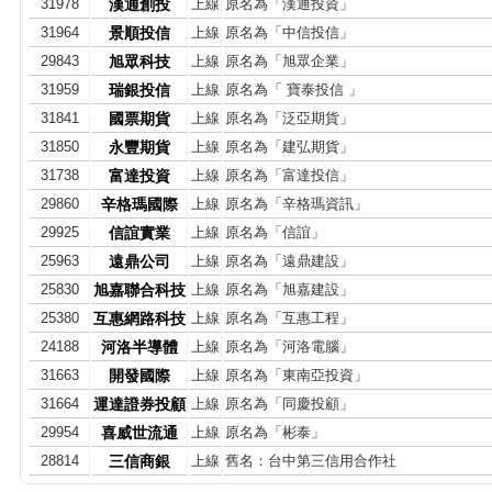
31978
漢通創投
上線
原名為「漢通投資」
31964
景順投信
上線
原名為「中信投信」
29843
旭眾科技
上線
原名為「旭眾企業」
31959
瑞銀投信
上線
原名為「 寶泰投信 」
31841
國票期貨
上線
原名為「泛亞期貨」
31850
永豐期貨
上線
原名為「建弘期貨」
31738
富達投資
上線
原名為「富達投信」
29860
辛格瑪國際
上線
原名為「辛格瑪資訊」
29925
信誼實業
上線
原名為「信誼」
25963
遠鼎公司
上線
原名為「遠鼎建設」
25830
旭嘉聯合科技
上線
原名為「旭嘉建設」
25380
互惠網路科技
上線
原名為「互惠工程」
24188
河洛半導體
上線
原名為「河洛電腦」
31663
開發國際
上線
原名為「東南亞投資」
31664
運達證券投顧
上線
原名為「同慶投顧」
29954
喜威世流通
上線
原名為「彬泰」
28814
三信商銀
上線
舊名：台中第三信用合作社