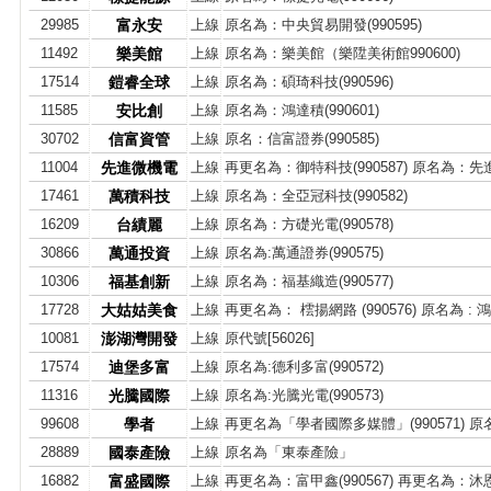
29985
富永安
上線
原名為：中央貿易開發(990595)
11492
樂美館
上線
原名為：樂美館（樂陞美術館990600)
17514
鎧睿全球
上線
原名為：碩琦科技(990596)
11585
安比創
上線
原名為：鴻達積(990601)
30702
信富資管
上線
原名：信富證券(990585)
11004
先進微機電
上線
再更名為：御特科技(990587) 原名為：先進微
17461
萬積科技
上線
原名為：全亞冠科技(990582)
16209
台績麗
上線
原名為：方礎光電(990578)
30866
萬通投資
上線
原名為:萬通證券(990575)
10306
福基創新
上線
原名為：福基織造(990577)
17728
大姑姑美食
上線
再更名為： 橒揚網路 (990576) 原名為 : 鴻益
10081
澎湖灣開發
上線
原代號[56026]
17574
迪堡多富
上線
原名為:德利多富(990572)
11316
光騰國際
上線
原名為:光騰光電(990573)
99608
學者
上線
再更名為「學者國際多媒體」(990571) 原名
28889
國泰產險
上線
原名為「東泰產險」
16882
富盛國際
上線
再更名為：富甲鑫(990567) 再更名為：沐恩