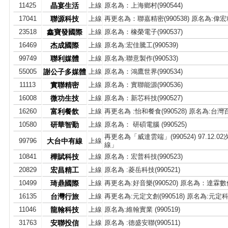
11425
晶宴生活
上線
原名為：上海鄉村(990544)
17041
聯源科技
上線
再更名為：聯嘉精密(990538) 原名為:偉
23518
鑫寶發國際
上線
原名為：橡榮電子(990537)
16469
杰成國際
上線
原名為:宏佳騰工(990539)
99749
聯利媒體
上線
原名為:聯意製作(990533)
55005
謝公子多媒體
上線
原名為：鴻鷹世界(990534)
11113
實聯精密
上線
原名為：實聯能源(990536)
16008
微功生技
上線
原名為：新芯科技(990527)
16260
富利餐飲
上線
再更名為 :怡和餐食(990528) 原名為:台灣
10580
研華智勤
上線
原名為： 研碩電腦 (990525)
再更名為「威達雲端」(990524) 97.1
99796
大台中有線
上線
線」
10841
樺賦科技
上線
原名為：宏普科技(990523)
20829
宏昌精工
上線
原名為 :菱岳科技(990521)
10499
琦鼎國際
上線
再更名為:好音樂(990520) 原名為：達霖數位(
16135
台灣行旅
上線
再更名為:元定文創(990518) 原名為:元定
11046
龍翰科技
上線
原名為:維翰實業 (990519)
31763
安聯投信
上線
原名為 :德盛安聯(990511)