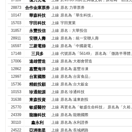
億力光電
28873
合作金庫票券
上線
原名:力華票券
10147
華森科技
上線
原名為「華生科技」
15703
宇田科技
上線
宇田實業
31857
永豐投信
上線
原名：大華投信
28911
安聯人壽
上線
原名為：統一安聯人壽
16597
三菱電梯
上線
原名為「中國菱電」
17148
三貝多
上線
代號原為「56149」 原名為:「微路半導體
17006
遠雄營造
上線
原名為:大都會營造
12862
嘉豐海洋
上線
原名為:嘉豐冷凍
12997
台富國際
上線
原名為:台富食品」
15736
精銳投顧
上線
原名為:台大鈑金
10153
珍通能源
上線
原名:珍通科技
31638
東森投資
上線
原名為:遠東創投
25770
敏盛醫控
上線
再更名為「敏盛生命科技」 原名為「久裕
24339
龍瞻科技
上線
原名為:龍瞻國際
30110
鑫永利
上線
原名為:永利證券
24522
亞洲衛星
上線
原名為:長城網路