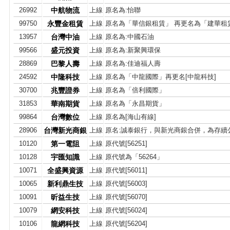
26992
中航物流
上線
原名為:怡聯
99750
永豐金租賃
上線
原名為「華信銀租賃」 再更名為「建華租
13957
台灣中油
上線
原名為:中國石油
99566
盛元投資
上線
原名為:新聚興環保
28869
巴黎人壽
上線
原名為:佳迪福人壽
24592
中隆科技
上線
原名為「中龍國際」再更名[中龍科技]
30700
兆豐證券
上線
原名為「倍利國際」
31853
華南期貨
上線
原名為「永昌期貨」
99864
台灣數位
上線
原名為[海山有線]
28906
台灣新光商銀
上線
原名:誠泰銀行，與新光商銀合併，為存續
10120
第一電阻
上線
原代號[56251]
10128
宇匯知識
上線
原代號為「56264」
10071
全盛興資源
上線
原代號[56011]
10065
新利鼎生技
上線
原代號[56003]
10091
昕益生技
上線
原代號[56070]
10079
網安科技
上線
原代號[56024]
10106
龍網科技
上線
原代號[56204]