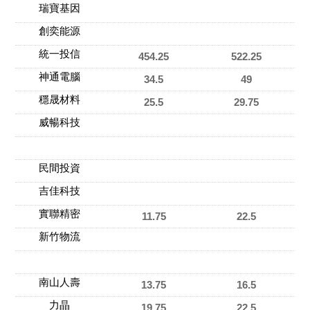
瑞寶基因
創奕能源
統一投信
454.25
522.25
神通電腦
34.5
49
穩晟材料
25.5
29.75
威暢科技
民間投資
吉佳科技
實聯精密
11.75
22.5
新竹物流
南山人壽
13.75
16.5
力晶
19.75
22.5