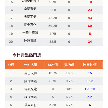
民間全民電視
15
9.75
0
10
南陽實業
16
22.5
0
23
光陽工業
17
42.25
0
43
長春石化
18
59.25
0
60
一華半導體
19
4.75
0
5
神通電腦
20
33.5
0
34
今日賣盤熱門股
排行
公司名稱
買均價
賣均價
昨日均價
1
13.75
16.5
15
南山人壽
2
8.75
9.75
9.25
陽信商銀
3
0
131
129.25
聯穎光電
4
5
6.25
5.5
板信商銀
5
5.25
6.75
6
華泰銀行