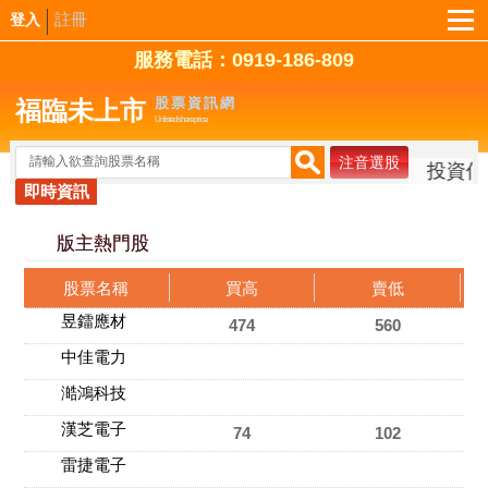
註冊
登入
服務電話：0919-186-809
股票資訊網
福臨未上市
Unlisted share price
金控公告董事會決議以股份轉換方式將元大證券投資信託
即時資訊
版主熱門股
股票名稱
買高
賣低
昱鐳應材
474
560
中佳電力
澔鴻科技
漢芝電子
74
102
雷捷電子