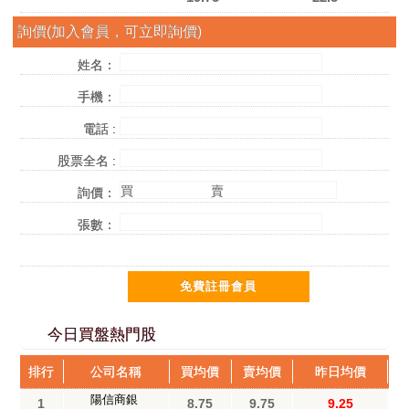
詢價(加入會員，可立即詢價)
姓名：
手機：
電話 :
股票全名 :
買
賣
詢價：
張數：
今日買盤熱門股
排行
公司名稱
買均價
賣均價
昨日均價
陽信商銀
1
8.75
9.75
9.25