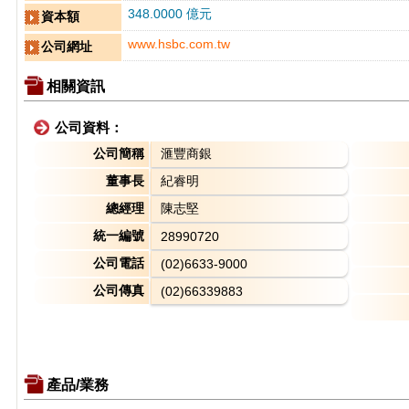
348.0000 億元
資本額
www.hsbc.com.tw
公司網址
相關資訊
公司資料：
公司簡稱
滙豐商銀
董事長
紀睿明
總經理
陳志堅
統一編號
28990720
公司電話
(02)6633-9000
公司傳真
(02)66339883
產品/業務