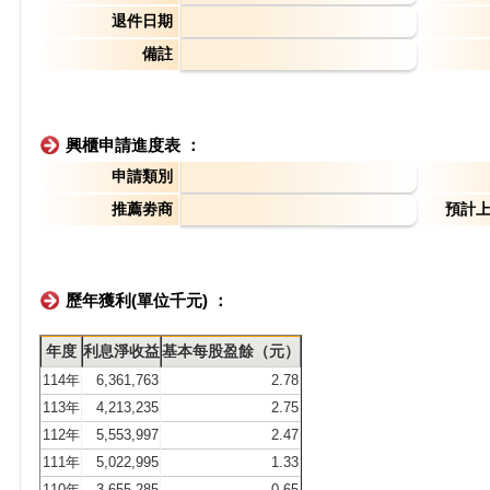
退件日期
備註
興櫃申請進度表 ：
申請類別
推薦劵商
預計
歷年獲利(單位千元) ：
年度
利息淨收益
基本每股盈餘（元）
114年
6,361,763
2.78
113年
4,213,235
2.75
112年
5,553,997
2.47
111年
5,022,995
1.33
110年
3,655,285
0.65