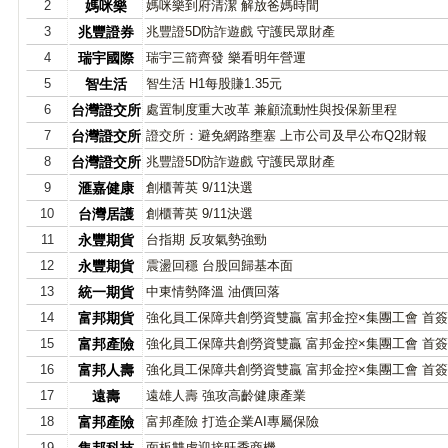
2
媽咪樂
媽咪樂到府清潔 解放爸媽時間
3
兆豐證券
兆豐證5D防詐遊戲 守護民眾財產
4
瑞宇國際
瑞宇三箭齊發 樂看明年營運
5
智生活
智生活 H1每股賺1.35元
6
台灣證交所
處置制度重大改革 兼顧流動性與投保新里程
7
台灣證交所
證交所：避免網路壅塞 上市公司及早公布Q2財報
8
台灣證交所
兆豐證5D防詐遊戲 守護民眾財產
9
滙嘉健康
創櫃菁英 9/11決選
10
台灣居護
創櫃菁英 9/11決選
11
永豐期貨
台指期 反攻氣勢強勁
12
永豐期貨
震盪回穩 台股回歸基本面
13
統一期貨
中東情勢降溫 油價回落
14
富邦期貨
強化員工保障共創勞資雙贏 富邦金控×集團工會 首
15
富邦產險
強化員工保障共創勞資雙贏 富邦金控×集團工會 首
16
富邦人壽
強化員工保障共創勞資雙贏 富邦金控×集團工會 首
17
遠壽
遠雄人壽 強攻高齡健康產業
18
富邦產險
富邦產險 打造企業AI專屬保險
19
面板雙虎迎接旺季商機