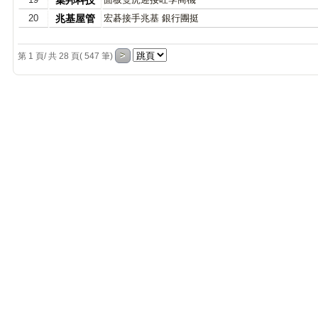
集邦科技
20
兆基屋管
宏碁接手兆基 銀行團挺
第 1 頁/ 共 28 頁( 547 筆)