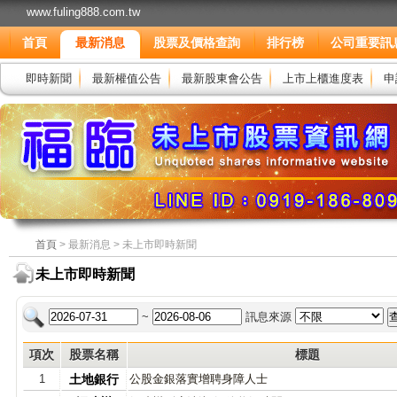
www.fuling888.com.tw
首頁
最新消息
股票及價格查詢
排行榜
公司重要訊
即時新聞
最新權值公告
最新股東會公告
上市上櫃進度表
申
首頁
> 最新消息 > 未上市即時新聞
未上市即時新聞
~
訊息來源
項次
股票名稱
標題
1
土地銀行
公股金銀落實增聘身障人士