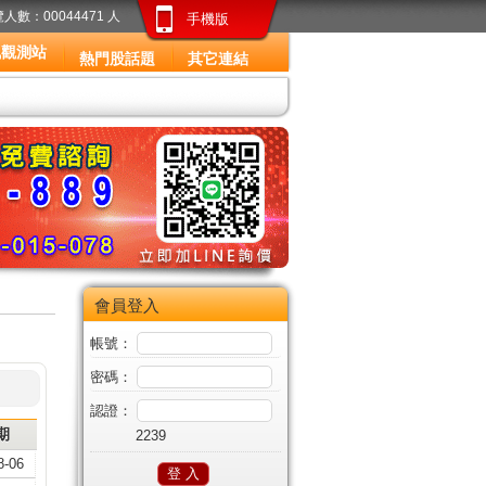
人數：00044471 人
手機版
訊觀測站
熱門股話題
其它連結
會員登入
帳號：
密碼：
認證：
期
2239
8-06