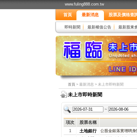
www.fuling888.com.tw
首頁
最新消息
股票及價格查
即時新聞
最新權值公告
最新股東
首頁
> 最新消息 > 未上市即時新聞
未上市即時新聞
~
項次
股票名稱
1
土地銀行
公股金銀落實增聘身