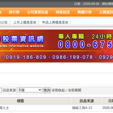
日期：2026-08-06
網站瀏覽
詢
排行榜
公司重要訊息
特殊狀況
興櫃行情
公開資
會公告
上市上櫃進度表
申請上興櫃進度表
訊息來源
全部收起
／
全部展開
標題
訊息來源
日
障人士
摘錄工商A 13
2026-0