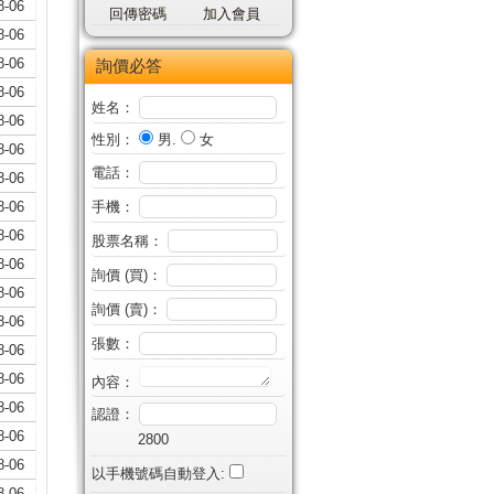
8-06
回傳密碼
加入會員
8-06
8-06
詢價必答
8-06
姓名：
8-06
性別：
男.
女
8-06
電話：
8-06
8-06
手機：
8-06
股票名稱：
8-06
詢價 (買)：
8-06
詢價 (賣)：
8-06
張數：
8-06
8-06
內容：
8-06
認證：
8-06
2800
8-06
以手機號碼自動登入:
8-06