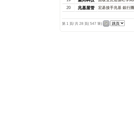
集邦科技
20
兆基屋管
宏碁接手兆基 銀行
第 1 頁/ 共 28 頁( 547 筆)