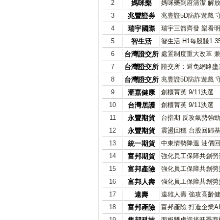
2
媽咪樂
媽咪樂到府清潔 解
3
兆豐證券
兆豐證5D防詐遊戲 
4
瑞宇國際
瑞宇三箭齊發 樂看
5
智生活
智生活 H1每股賺1.3
6
台灣證交所
處置制度重大改革 
7
台灣證交所
證交所：避免網路壅
8
台灣證交所
兆豐證5D防詐遊戲 
9
滙嘉健康
創櫃菁英 9/11決選
10
台灣居護
創櫃菁英 9/11決選
11
永豐期貨
台指期 反攻氣勢強
12
永豐期貨
震盪回穩 台股回歸
13
統一期貨
中東情勢降溫 油價
14
富邦期貨
強化員工保障共創勞
15
富邦產險
強化員工保障共創勞
16
富邦人壽
強化員工保障共創勞
17
遠壽
遠雄人壽 強攻高齡
18
富邦產險
富邦產險 打造企業A
19
面板雙虎迎接旺季商