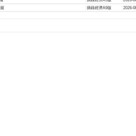
團挺
摘錄經濟A9版
2026-0