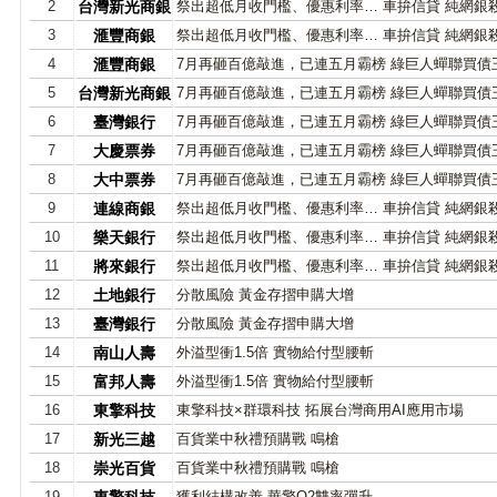
2
台灣新光商銀
祭出超低月收門檻、優惠利率… 車拚信貸 純網銀
3
滙豐商銀
祭出超低月收門檻、優惠利率… 車拚信貸 純網銀
4
滙豐商銀
7月再砸百億敲進，已連五月霸榜 綠巨人蟬聯買債
5
台灣新光商銀
7月再砸百億敲進，已連五月霸榜 綠巨人蟬聯買債
6
臺灣銀行
7月再砸百億敲進，已連五月霸榜 綠巨人蟬聯買債
7
大慶票券
7月再砸百億敲進，已連五月霸榜 綠巨人蟬聯買債
8
大中票券
7月再砸百億敲進，已連五月霸榜 綠巨人蟬聯買債
9
連線商銀
祭出超低月收門檻、優惠利率… 車拚信貸 純網銀
10
樂天銀行
祭出超低月收門檻、優惠利率… 車拚信貸 純網銀
11
將來銀行
祭出超低月收門檻、優惠利率… 車拚信貸 純網銀
12
土地銀行
分散風險 黃金存摺申購大增
13
臺灣銀行
分散風險 黃金存摺申購大增
14
南山人壽
外溢型衝1.5倍 實物給付型腰斬
15
富邦人壽
外溢型衝1.5倍 實物給付型腰斬
16
東擎科技
東擎科技×群環科技 拓展台灣商用AI應用市場
17
新光三越
百貨業中秋禮預購戰 鳴槍
18
崇光百貨
百貨業中秋禮預購戰 鳴槍
19
獲利結構改善 華擎Q2雙率彈升