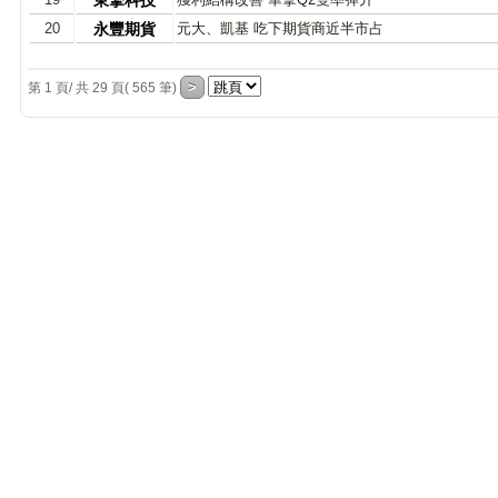
東擎科技
20
永豐期貨
元大、凱基 吃下期貨商近半市占
第 1 頁/ 共 29 頁( 565 筆)