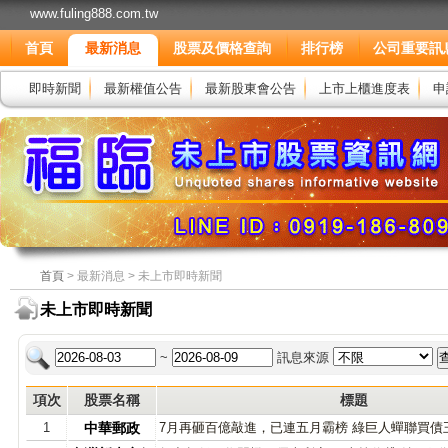
www.fuling888.com.tw
首頁
最新消息
股票及價格查詢
排行榜
公司重要訊
即時新聞
最新權值公告
最新股東會公告
上市上櫃進度表
申
首頁
> 最新消息 > 未上市即時新聞
未上市即時新聞
~
訊息來源
項次
股票名稱
標題
1
中華郵政
7月再砸百億敲進，已連五月霸榜 綠巨人蟬聯買債