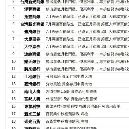
2
台灣新光商銀
祭出超低月收門檻、優惠利率… 車拚信貸 純網銀
3
滙豐商銀
祭出超低月收門檻、優惠利率… 車拚信貸 純網銀
4
滙豐商銀
7月再砸百億敲進，已連五月霸榜 綠巨人蟬聯買債
5
台灣新光商銀
7月再砸百億敲進，已連五月霸榜 綠巨人蟬聯買債
6
臺灣銀行
7月再砸百億敲進，已連五月霸榜 綠巨人蟬聯買債
7
大慶票券
7月再砸百億敲進，已連五月霸榜 綠巨人蟬聯買債
8
大中票券
7月再砸百億敲進，已連五月霸榜 綠巨人蟬聯買債
9
連線商銀
祭出超低月收門檻、優惠利率… 車拚信貸 純網銀
10
樂天銀行
祭出超低月收門檻、優惠利率… 車拚信貸 純網銀
11
將來銀行
祭出超低月收門檻、優惠利率… 車拚信貸 純網銀
12
土地銀行
分散風險 黃金存摺申購大增
13
臺灣銀行
分散風險 黃金存摺申購大增
14
南山人壽
外溢型衝1.5倍 實物給付型腰斬
15
富邦人壽
外溢型衝1.5倍 實物給付型腰斬
16
東擎科技
東擎科技×群環科技 拓展台灣商用AI應用市場
17
新光三越
百貨業中秋禮預購戰 鳴槍
18
崇光百貨
百貨業中秋禮預購戰 鳴槍
19
獲利結構改善 華擎Q2雙率彈升