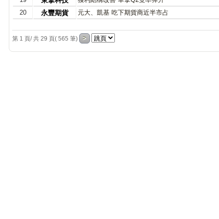
東擎科技
20
永豐期貨
元大、凱基 吃下期貨商近半市占
第 1 頁/ 共 29 頁( 565 筆)