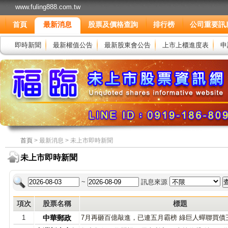
www.fuling888.com.tw
首頁
最新消息
股票及價格查詢
排行榜
公司重要訊
即時新聞
最新權值公告
最新股東會公告
上市上櫃進度表
申
首頁
> 最新消息 > 未上市即時新聞
未上市即時新聞
~
訊息來源
項次
股票名稱
標題
1
中華郵政
7月再砸百億敲進，已連五月霸榜 綠巨人蟬聯買債