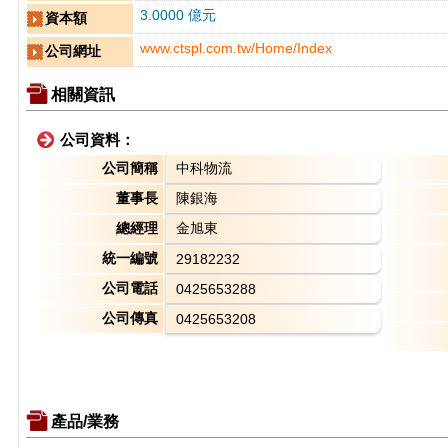
3.0000 億元
資本額
www.ctspl.com.tw/Home/Index
公司網址
相關資訊
公司資料：
公司簡稱
中科物流
董事長
陳銀海
總經理
金旭東
統一編號
29182232
公司電話
0425653288
公司傳真
0425653208
產品/業務