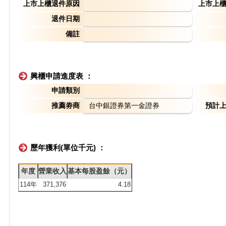
上市上櫃退件原因
上市上
退件日期
備註
興櫃申請進度表 ：
申請類別
推薦劵商
台中銀證券第一金證券
預計
歷年獲利(單位千元) ：
年度
營業收入
基本每股盈餘（元）
114年
371,376
4.18