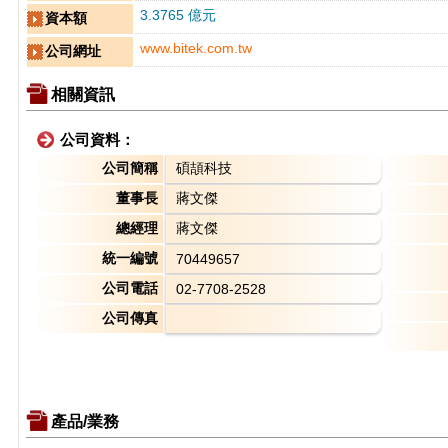
3.3765 億元
資本額
www.bitek.com.tw
公司網址
相關資訊
公司資料：
公司簡稱
碩頡科技
董事長
蔣文傑
總經理
蔣文傑
統一編號
70449657
公司電話
02-7708-2528
公司傳真
產品/業務