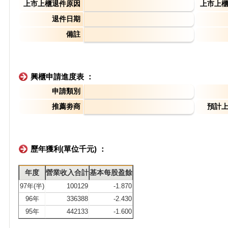
上市上櫃退件原因
上市上
退件日期
備註
興櫃申請進度表 ：
申請類別
推薦劵商
預計
歷年獲利(單位千元) ：
年度
營業收入合計
基本每股盈餘
97年(半)
100129
-1.870
96年
336388
-2.430
95年
442133
-1.600