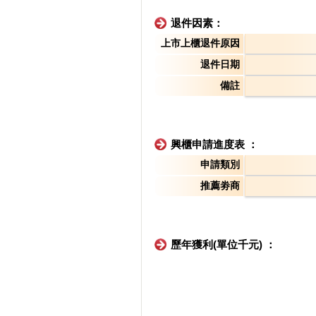
退件因素：
上市上櫃退件原因
退件日期
備註
興櫃申請進度表 ：
申請類別
推薦劵商
歷年獲利(單位千元) ：