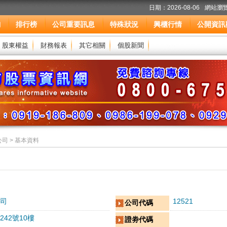
日期：2026-08-06
網站瀏覽
詢
排行榜
公司重要訊息
特殊狀況
興櫃行情
公開資訊
股東權益
財務報表
其它相關
個股新聞
司 > 基本資料
司
12521
公司代碼
42號10樓
證劵代碼