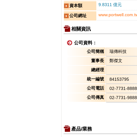
9.8311 億元
資本額
www.portwell.com.t
公司網址
相關資訊
公司資料：
公司簡稱
瑞傳科技
董事長
鄭傑文
總經理
統一編號
84153795
公司電話
02-7731-8888
公司傳真
02-7731-9888
產品/業務