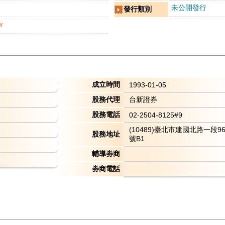
未公開發行
發行類別
w
成立時間
1993-01-05
股務代理
台新證券
股務電話
02-2504-8125#9
(10489)臺北市建國北路一段9
股務地址
號B1
輔導劵商
劵商電話