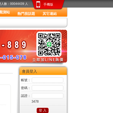
人數：00044439 人
手機版
觀測站
熱門股話題
其它連結
會員登入
帳號：
密碼：
認證：
3478