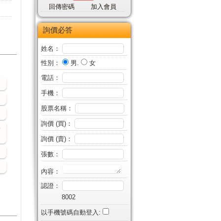
回傳密碼
加入會員
詢價必答
姓名：
性別：
男.
女
電話：
手機：
股票名稱：
詢價 (買)：
6
詢價 (賣)：
張數：
內容：
認證：
8002
以手機號碼自動登入: