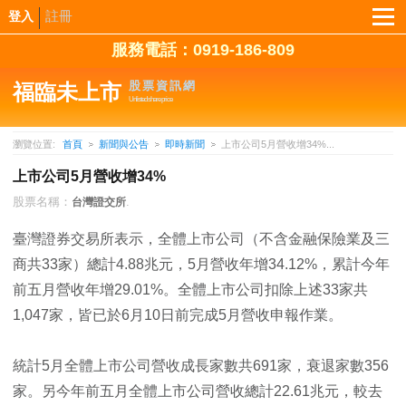
註冊
登入
服務電話：0919-186-809
股票資訊網
福臨未上市
Unlisted share price
瀏覽位置:
首頁
新聞與公告
即時新聞
上市公司5月營收增34%...
上市公司5月營收增34%
股票名稱：
.
台灣證交所
臺灣證券交易所表示，全體上市公司（不含金融保險業及三
商共33家）總計4.88兆元，5月營收年增34.12%，累計今年
前五月營收年增29.01%。全體上市公司扣除上述33家共
1,047家，皆已於6月10日前完成5月營收申報作業。
統計5月全體上市公司營收成長家數共691家，衰退家數356
家。另今年前五月全體上市公司營收總計22.61兆元，較去